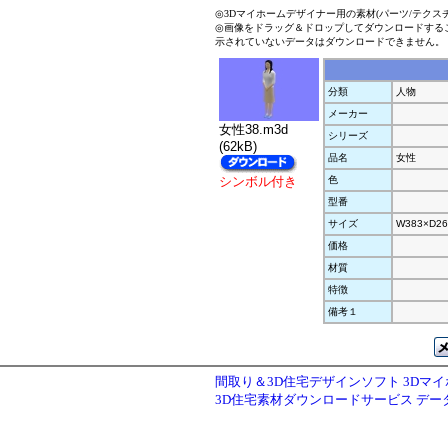
◎3Dマイホームデザイナー用の素材(パーツ/テクス
◎画像をドラッグ＆ドロップしてダウンロードする
示されていないデータはダウンロードできません。
分類
人物
メーカー
女性38.m3d
シリーズ
(62kB)
品名
女性
シンボル付き
色
型番
サイズ
W383×D26
価格
材質
特徴
備考１
間取り＆3D住宅デザインソフト 3Dマ
3D住宅素材ダウンロードサービス デ