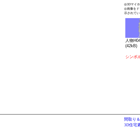
◎3Dマイ
◎画像をド
示されてい
人物H04
(42kB)
シンボ
間取り＆
3D住宅