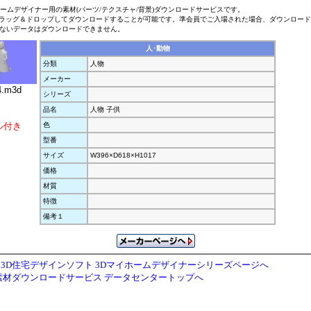
ホームデザイナー用の素材(パーツ/テクスチャ/背景)ダウンロードサービスです。
ラッグ＆ドロップしてダウンロードすることが可能です。準会員でご入場された場合、ダウンロー
ないデータはダウンロードできません。
人･動物
分類
人物
メーカー
.m3d
シリーズ
品名
人物 子供
ル付き
色
型番
サイズ
W396×D618×H1017
価格
材質
特徴
備考１
3D住宅デザインソフト 3Dマイホームデザイナーシリーズページへ
素材ダウンロードサービス データセンタートップへ