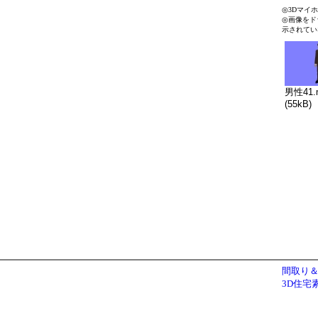
◎3Dマイ
◎画像をド
示されてい
男性41.
(55kB)
間取り＆
3D住宅