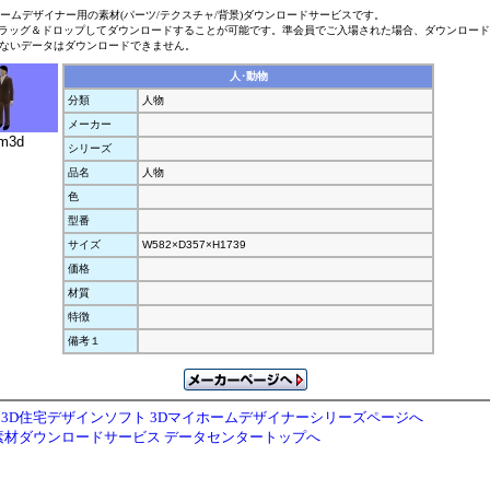
ホームデザイナー用の素材(パーツ/テクスチャ/背景)ダウンロードサービスです。
ラッグ＆ドロップしてダウンロードすることが可能です。準会員でご入場された場合、ダウンロー
ないデータはダウンロードできません。
人･動物
分類
人物
メーカー
m3d
シリーズ
品名
人物
色
型番
サイズ
W582×D357×H1739
価格
材質
特徴
備考１
3D住宅デザインソフト 3Dマイホームデザイナーシリーズページへ
素材ダウンロードサービス データセンタートップへ