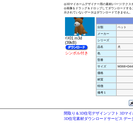
◎3Dマイホームデザイナー用の素材(パーツ/テクス
◎画像をドラッグ＆ドロップしてダウンロードする
示されていないデータはダウンロードできません。
分類
ペット
メーカー
ｲﾇ01.m3d
シリーズ
(39kB)
品名
犬
シンボル付き
色
型番
サイズ
W368×D44
価格
材質
特徴
備考１
間取り＆3D住宅デザインソフト 3Dマ
3D住宅素材ダウンロードサービス デ