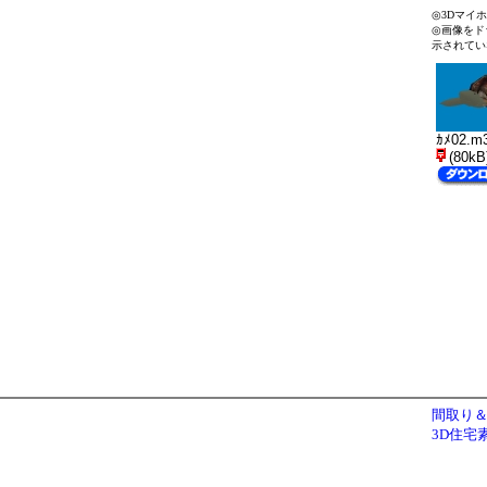
◎3Dマイ
◎画像をド
示されてい
ｶﾒ02.m
(80kB
間取り＆
3D住宅