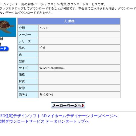
ホームデザイナー用の素材(パーツ/テクスチャ/背景)ダウンロードサービスです。
ラッグ＆ドロップしてダウンロードすることが可能です。準会員でご入場された場合、ダウンロー
ないデータはダウンロードできません。
人･動物
分類
ペット
メーカー
3d
シリーズ
)
品名
ﾍﾟｯﾄ
色
型番
サイズ
W120×D138×H43
価格
材質
特徴
備考１
ﾘｸｴｽﾄﾃﾞｰﾀ
3D住宅デザインソフト 3Dマイホームデザイナーシリーズページへ
素材ダウンロードサービス データセンタートップへ