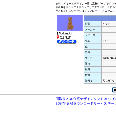
◎3Dマイホームデザイナー用の素材(パーツ/テクス
◎画像をドラッグ＆ドロップしてダウンロードする
示されていないデータはダウンロードできません。
分類
ペット
メーカー
ﾈｺ04.m3d
シリーズ
(117kB)
品名
ﾍﾟｯﾄ
色
型番
サイズ
W180×D24
価格
材質
特徴
備考１
ﾘｸｴｽﾄﾃﾞｰﾀ
間取り＆3D住宅デザインソフト 3Dマ
3D住宅素材ダウンロードサービス デ