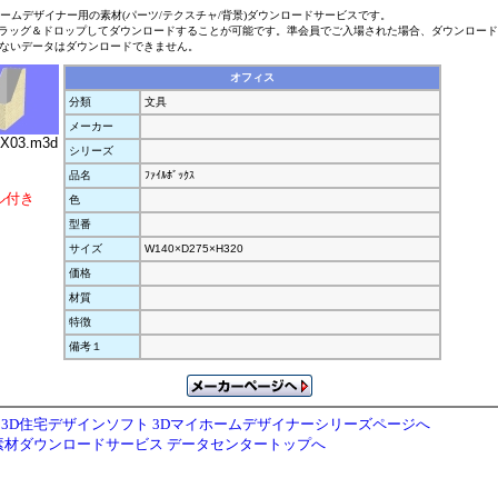
ホームデザイナー用の素材(パーツ/テクスチャ/背景)ダウンロードサービスです。
ラッグ＆ドロップしてダウンロードすることが可能です。準会員でご入場された場合、ダウンロー
ないデータはダウンロードできません。
オフィス
分類
文具
メーカー
X03.m3d
シリーズ
品名
ﾌｧｲﾙﾎﾞｯｸｽ
ル付き
色
型番
サイズ
W140×D275×H320
価格
材質
特徴
備考１
3D住宅デザインソフト 3Dマイホームデザイナーシリーズページへ
素材ダウンロードサービス データセンタートップへ