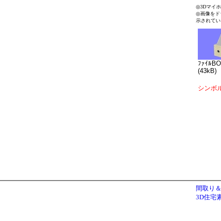
◎3Dマイ
◎画像をド
示されてい
ﾌｧｲﾙBO
(43kB)
シンボ
間取り＆
3D住宅