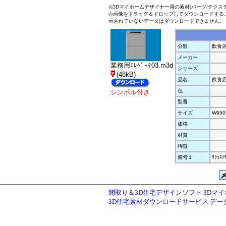
◎3Dマイホームデザイナー用の素材(パーツ/テクス
◎画像をドラッグ＆ドロップしてダウンロードする
示されていないデータはダウンロードできません。
分類
飲食
メーカー
業務用ｴﾚﾍﾞｰﾀ03.m3d
シリーズ
(48kB)
品名
飲食
色
シンボル付き
型番
サイズ
W950
価格
材質
特徴
備考１
ﾘｸｴｽﾄ
間取り＆3D住宅デザインソフト 3Dマ
3D住宅素材ダウンロードサービス デ