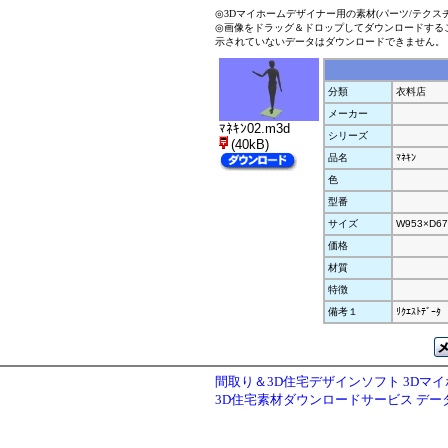
◎3Dマイホームデザイナー用の素材(パーツ/テクス
◎画像をドラッグ＆ドロップしてダウンロードする
示されていないデータはダウンロードできません。
分類
衣料店
メーカー
ﾏﾈｷﾝ02.m3d
シリーズ
(40kB)
品名
ﾏﾈｷﾝ
色
型番
サイズ
W953×D67
価格
材質
特徴
備考１
ﾘｸｴｽﾄﾃﾞｰﾀ
間取り＆3D住宅デザインソフト 3Dマ
3D住宅素材ダウンロードサービス デ