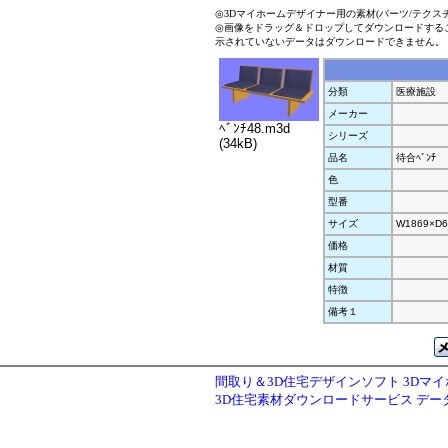
◎3Dマイホームデザイナー用の素材(パーツ/テクス
◎画像をドラッグ＆ドロップしてダウンロードする
示されていないデータはダウンロードできません。
分類
医療施設
メーカー
ﾍﾞﾝﾁ48.m3d
シリーズ
(34kB)
品名
待合ﾍﾞﾝﾁ
色
型番
サイズ
W1869×D6
価格
材質
特徴
備考１
間取り＆3D住宅デザインソフト 3Dマ
3D住宅素材ダウンロードサービス デ