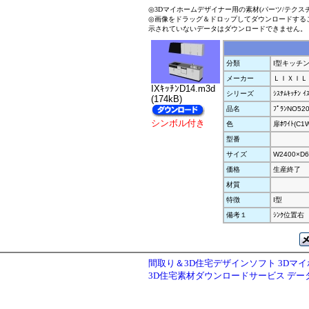
◎3Dマイホームデザイナー用の素材(パーツ/テクス
◎画像をドラッグ＆ドロップしてダウンロードする
示されていないデータはダウンロードできません。
分類
I型キッチ
メーカー
ＬＩＸＩＬ
IXｷｯﾁﾝD14.m3d
シリーズ
ｼｽﾃﾑｷｯﾁﾝ ｲ
(174kB)
品名
ﾌﾟﾗﾝNO520
シンボル付き
色
扉ﾎﾜｲﾄ(C1
型番
サイズ
W2400×D6
価格
生産終了
材質
特徴
I型
備考１
ｼﾝｸ位置右
間取り＆3D住宅デザインソフト 3Dマ
3D住宅素材ダウンロードサービス デ