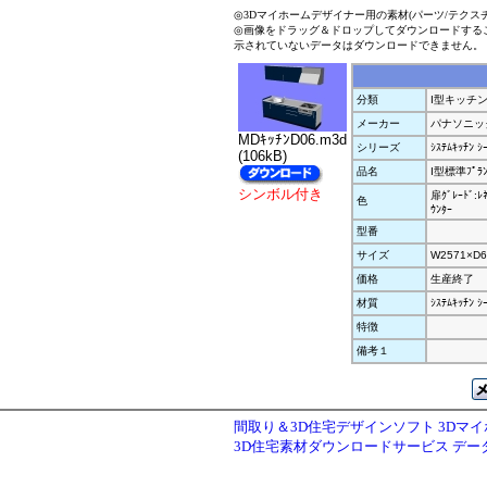
◎3Dマイホームデザイナー用の素材(パーツ/テクス
◎画像をドラッグ＆ドロップしてダウンロードする
示されていないデータはダウンロードできません。
分類
I型キッチ
メーカー
パナソニッ
MDｷｯﾁﾝD06.m3d
シリーズ
ｼｽﾃﾑｷｯﾁﾝ ｼ
(106kB)
品名
I型標準ﾌﾟﾗ
シンボル付き
扉ｸﾞﾚｰﾄﾞ:ﾚ
色
ｳﾝﾀｰ
型番
サイズ
W2571×D6
価格
生産終了
材質
ｼｽﾃﾑｷｯﾁﾝ 
特徴
備考１
間取り＆3D住宅デザインソフト 3Dマ
3D住宅素材ダウンロードサービス デ