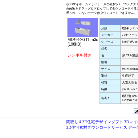
◎3Dマイホームデザイナー用の素材(パーツ/テクス
◎画像をドラッグ＆ドロップしてダウンロードする
示されていないデータはダウンロードできません。
分類
I型キッチ
メーカー
パナソニッ
MDｷｯﾁﾝG11.m3d
シリーズ
ｼｽﾃﾑｷｯﾁﾝ i
(108kB)
品名
シンボル付き
色
扉:TAA(鏡面塗
型番
サイズ
W2600×D6
価格
生産終了
材質
人造大理石
特徴
ｱﾙﾐﾌﾚｰﾑ
I型 間口260
備考１
ﾄｼﾝｸ59 ｺ
間取り＆3D住宅デザインソフト 3Dマ
3D住宅素材ダウンロードサービス デ