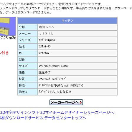
ホームデザイナー用の素材(パーツ/テクスチャ/背景)ダウンロードサービスです。
ラッグ＆ドロップしてダウンロードすることが可能です。準会員でご入場された場合、ダウンロー
ないデータはダウンロードできません。
キッチン
分類
I型キッチン
メーカー
ＬＩＸＩＬ
ﾝG25.m3d
シリーズ
ｻﾝｳﾞｧﾘｴpitto
品名
ｼｽﾃﾑｷｯﾁﾝ
ル付き
色
ｼｬｲﾝｲｴﾛｰ
型番
サイズ
W2700×D650×H2350
価格
生産終了
材質
ｽﾃﾝﾚｽ/ｽﾄｰﾝｴﾝﾎﾞｽﾄｯﾌﾟ
特徴
ﾄﾞｱﾎﾟｹｯﾄ付/収納たっぷり/静音ｼﾝｸ
備考１
｢ﾊﾟﾀﾊﾟﾀくん｣でおなじみ
3D住宅デザインソフト 3Dマイホームデザイナーシリーズページへ
素材ダウンロードサービス データセンタートップへ