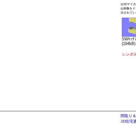
◎3Dマイ
◎画像をド
示されてい
SWｷｯﾁ
(104kB)
シンボ
間取り＆
3D住宅