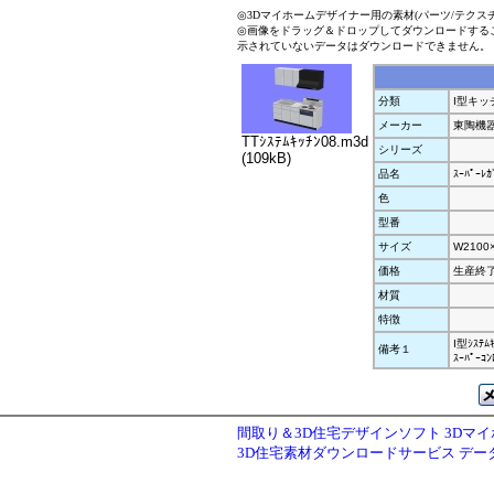
◎3Dマイホームデザイナー用の素材(パーツ/テクス
◎画像をドラッグ＆ドロップしてダウンロードする
示されていないデータはダウンロードできません。
分類
I型キッ
メーカー
東陶機
TTｼｽﾃﾑｷｯﾁﾝ08.m3d
シリーズ
(109kB)
品名
ｽｰﾊﾟｰﾚ
色
型番
サイズ
W2100
価格
生産終
材質
特徴
I型ｼｽﾃﾑ
備考１
ｽｰﾊﾟｰｺﾝ
間取り＆3D住宅デザインソフト 3Dマ
3D住宅素材ダウンロードサービス デ