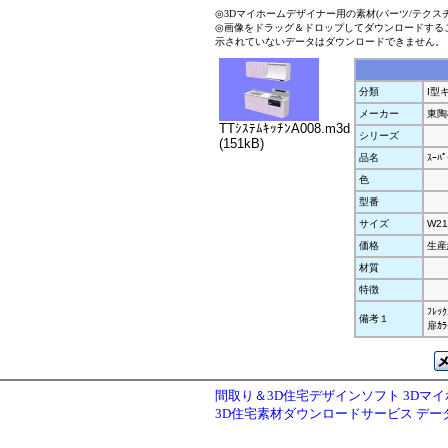
◎3Dマイホームデザイナー用の素材(パーツ/テクス
◎画像をドラッグ＆ドロップしてダウンロードする
示されていないデータはダウンロードできません。
分類
I型
メーカー
東陶
TTｼｽﾃﾑｷｯﾁﾝA008.m3d
シリーズ
(151kB)
品名
ｽｰﾊ
色
型番
サイズ
W21
価格
生産
材質
特徴
ﾌﾚｯｸ
備考１
扉ｶﾗｰ
間取り＆3D住宅デザインソフト 3Dマ
3D住宅素材ダウンロードサービス デ