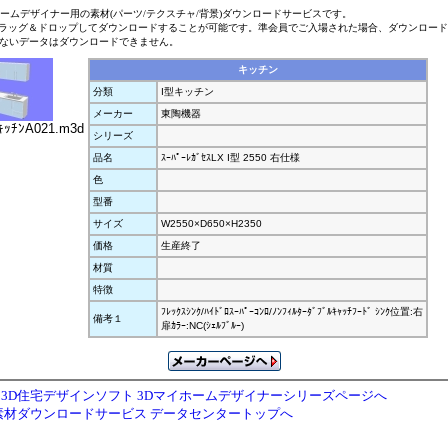
ホームデザイナー用の素材(パーツ/テクスチャ/背景)ダウンロードサービスです。
ラッグ＆ドロップしてダウンロードすることが可能です。準会員でご入場された場合、ダウンロー
ないデータはダウンロードできません。
キッチン
分類
I型キッチン
メーカー
東陶機器
ｷｯﾁﾝA021.m3d
シリーズ
品名
ｽｰﾊﾟｰﾚｶﾞｾｽLX I型 2550 右仕様
色
型番
サイズ
W2550×D650×H2350
価格
生産終了
材質
特徴
ﾌﾚｯｸｽｼﾝｸ/ﾊｲﾄﾞﾛｽｰﾊﾟｰｺﾝﾛ/ﾉﾝﾌｨﾙﾀｰﾀﾞﾌﾞﾙｷｬｯﾁﾌｰﾄﾞ ｼﾝｸ位置:右
備考１
扉ｶﾗｰ:NC(ｼｪﾙﾌﾞﾙｰ)
3D住宅デザインソフト 3Dマイホームデザイナーシリーズページへ
素材ダウンロードサービス データセンタートップへ