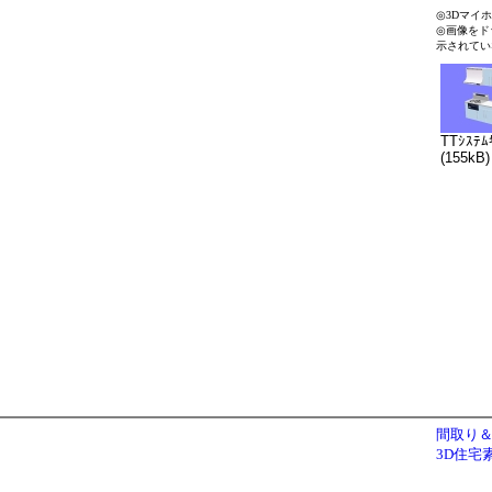
◎3Dマイ
◎画像をド
示されてい
TTｼｽﾃﾑ
(155kB)
間取り＆
3D住宅