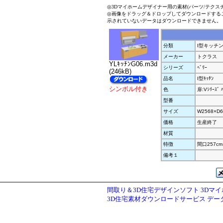
◎3Dマイホームデザイナー用の素材(パーツ/テクス
◎画像をドラッグ＆ドロップしてダウンロードする
示されていないデータはダウンロードできません。
分類
I型キッチ
メーカー
トクラス
YLｷｯﾁﾝG06.m3d
シリーズ
ﾍﾞﾘｰ
(246kB)
品名
I型ｷｯﾁﾝ
シンボル付き
色
扉:Vｼﾘｰｽﾞ ﾊ
型番
サイズ
W2568×D6
価格
生産終了
材質
特徴
間口257cm 右
備考１
間取り＆3D住宅デザインソフト 3Dマ
3D住宅素材ダウンロードサービス デ