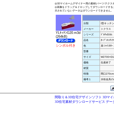
◎3Dマイホームデザイナー用の素材(パーツ/テクス
◎画像をドラッグ＆ドロップしてダウンロードする
示されていないデータはダウンロードできません。
分類
I型キッチ
メーカー
トクラス
YLｷｯﾁﾝG20.m3d
シリーズ
ﾄﾞﾙﾁｪｶｽﾀﾑ
(264kB)
品名
ｵｰﾌﾟﾝｷｯﾁﾝﾗ
シンボル付き
色
扉:ｼｬｲﾝｶﾗｰ
型番
サイズ
W2700×D1
価格
生産終了
材質
特徴
間口270cm 左
備考１
水栓金具の
間取り＆3D住宅デザインソフト 3Dマ
3D住宅素材ダウンロードサービス デ