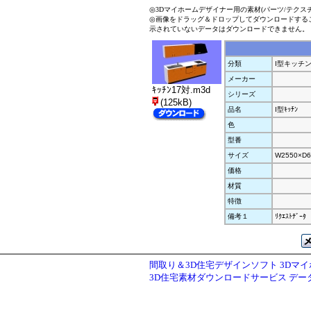
◎3Dマイホームデザイナー用の素材(パーツ/テクス
◎画像をドラッグ＆ドロップしてダウンロードする
示されていないデータはダウンロードできません。
分類
I型キッチ
メーカー
ｷｯﾁﾝ17対.m3d
シリーズ
(125kB)
品名
I型ｷｯﾁﾝ
色
型番
サイズ
W2550×D6
価格
材質
特徴
備考１
ﾘｸｴｽﾄﾃﾞｰﾀ
間取り＆3D住宅デザインソフト 3Dマ
3D住宅素材ダウンロードサービス デ