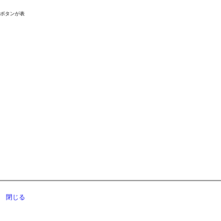
ドボタンが表
閉じる