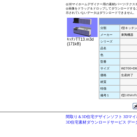
◎3Dマイホームデザイナー用の素材(パーツ/テクス
◎画像をドラッグ＆ドロップしてダウンロードする
示されていないデータはダウンロードできません。
分類
I型キッチ
メーカー
東陶機器
ｷｯﾁﾝTT13.m3d
シリーズ
(171kB)
品名
色
型番
サイズ
W2700×D6
価格
生産終了
材質
特徴
備考１
I型ｼｽﾃﾑｷｯﾁﾝ
間取り＆3D住宅デザインソフト 3Dマ
3D住宅素材ダウンロードサービス デ