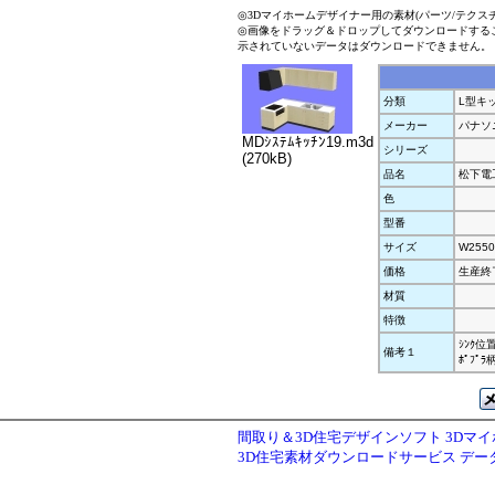
◎3Dマイホームデザイナー用の素材(パーツ/テクス
◎画像をドラッグ＆ドロップしてダウンロードする
示されていないデータはダウンロードできません。
分類
L型キ
メーカー
パナソ
MDｼｽﾃﾑｷｯﾁﾝ19.m3d
シリーズ
(270kB)
品名
松下電工 
色
型番
サイズ
W2550
価格
生産終
材質
特徴
ｼﾝｸ位置
備考１
ﾎﾟﾌﾟﾗ
間取り＆3D住宅デザインソフト 3Dマ
3D住宅素材ダウンロードサービス デ