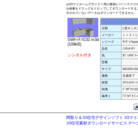
◎3Dマイホームデザイナー用の素材(パーツ/テクス
◎画像をドラッグ＆ドロップしてダウンロードする
示されていないデータはダウンロードできません。
分類
L型キッチ
メーカー
ＬＩＸＩＬ
SWｷｯﾁﾝG32.m3d
シリーズ
ｻﾝｳﾞｧﾘｴpit
(109kB)
品名
ｼｽﾃﾑｷｯﾁﾝ
シンボル付き
色
ｶｼﾞｭｱﾙｸﾞﾚｰ
型番
サイズ
W2400×D
価格
生産終了
材質
ｽﾃﾝﾚｽ/ｽﾄｰﾝ
特徴
ﾄﾞｱﾎﾟｹｯ
備考１
｢ﾊﾟﾀﾊﾟ
間取り＆3D住宅デザインソフト 3Dマ
3D住宅素材ダウンロードサービス デ