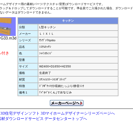
ホームデザイナー用の素材(パーツ/テクスチャ/背景)ダウンロードサービスです。
ラッグ＆ドロップしてダウンロードすることが可能です。準会員でご入場された場合、ダウンロー
ないデータはダウンロードできません。
キッチン
分類
L型キッチン
メーカー
ＬＩＸＩＬ
ﾝG33.m3d
シリーズ
ｻﾝｳﾞｧﾘｴpitto
品名
ｼｽﾃﾑｷｯﾁﾝ
ル付き
色
ｼｬｲﾝｵﾚﾝｼﾞ
型番
サイズ
W2400×D1650×H2350
価格
生産終了
材質
ｽﾃﾝﾚｽ/ｽﾄｰﾝｴﾝﾎﾞｽﾄｯﾌﾟ
特徴
ﾄﾞｱﾎﾟｹｯﾄ付/収納たっぷり/静音ｼﾝｸ
備考１
｢ﾊﾟﾀﾊﾟﾀくん｣でおなじみ
3D住宅デザインソフト 3Dマイホームデザイナーシリーズページへ
素材ダウンロードサービス データセンタートップへ