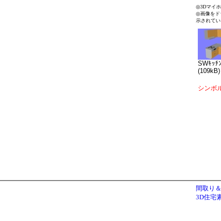
◎3Dマイ
◎画像をド
示されてい
SWｷｯﾁ
(109kB)
シンボ
間取り＆
3D住宅