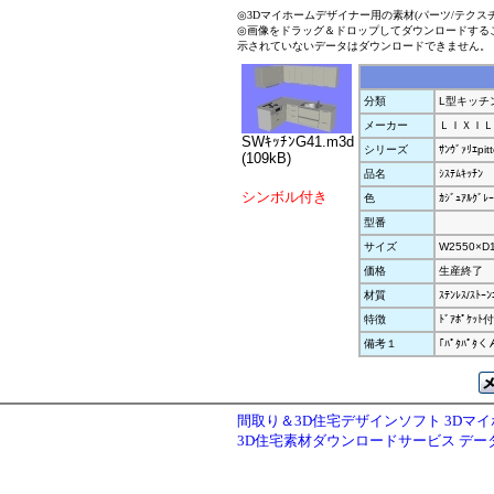
◎3Dマイホームデザイナー用の素材(パーツ/テクス
◎画像をドラッグ＆ドロップしてダウンロードする
示されていないデータはダウンロードできません。
分類
L型キッチ
メーカー
ＬＩＸＩＬ
SWｷｯﾁﾝG41.m3d
シリーズ
ｻﾝｳﾞｧﾘｴpit
(109kB)
品名
ｼｽﾃﾑｷｯﾁﾝ
シンボル付き
色
ｶｼﾞｭｱﾙｸﾞﾚｰ
型番
サイズ
W2550×D
価格
生産終了
材質
ｽﾃﾝﾚｽ/ｽﾄｰﾝ
特徴
ﾄﾞｱﾎﾟｹｯ
備考１
｢ﾊﾟﾀﾊﾟ
間取り＆3D住宅デザインソフト 3Dマ
3D住宅素材ダウンロードサービス デ