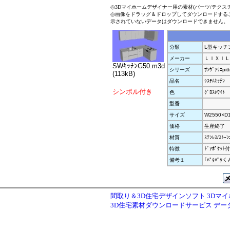
◎3Dマイホームデザイナー用の素材(パーツ/テクス
◎画像をドラッグ＆ドロップしてダウンロードする
示されていないデータはダウンロードできません。
分類
L型キッチ
メーカー
ＬＩＸＩＬ
SWｷｯﾁﾝG50.m3d
シリーズ
ｻﾝｳﾞｧﾘｴpit
(113kB)
品名
ｼｽﾃﾑｷｯﾁﾝ
シンボル付き
色
ｸﾞﾛｽﾎﾜｲﾄ
型番
サイズ
W2550×D
価格
生産終了
材質
ｽﾃﾝﾚｽ/ｽﾄｰﾝ
特徴
ﾄﾞｱﾎﾟｹｯ
備考１
｢ﾊﾟﾀﾊﾟ
間取り＆3D住宅デザインソフト 3Dマ
3D住宅素材ダウンロードサービス デ