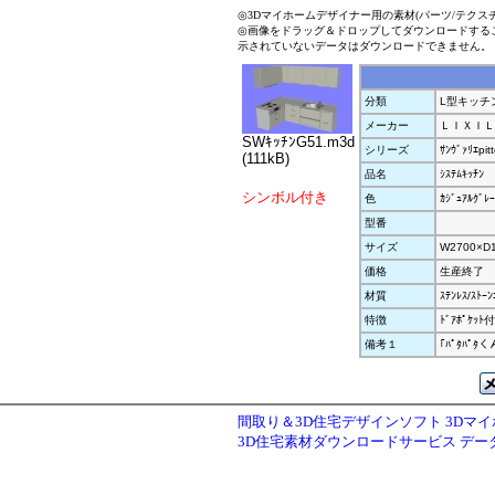
◎3Dマイホームデザイナー用の素材(パーツ/テクス
◎画像をドラッグ＆ドロップしてダウンロードする
示されていないデータはダウンロードできません。
分類
L型キッチ
メーカー
ＬＩＸＩＬ
SWｷｯﾁﾝG51.m3d
シリーズ
ｻﾝｳﾞｧﾘｴpit
(111kB)
品名
ｼｽﾃﾑｷｯﾁﾝ
シンボル付き
色
ｶｼﾞｭｱﾙｸﾞﾚｰ
型番
サイズ
W2700×D
価格
生産終了
材質
ｽﾃﾝﾚｽ/ｽﾄｰﾝ
特徴
ﾄﾞｱﾎﾟｹｯ
備考１
｢ﾊﾟﾀﾊﾟ
間取り＆3D住宅デザインソフト 3Dマ
3D住宅素材ダウンロードサービス デ