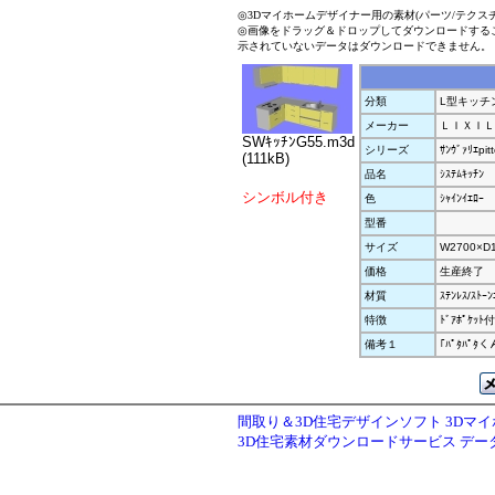
◎3Dマイホームデザイナー用の素材(パーツ/テクス
◎画像をドラッグ＆ドロップしてダウンロードする
示されていないデータはダウンロードできません。
分類
L型キッチ
メーカー
ＬＩＸＩＬ
SWｷｯﾁﾝG55.m3d
シリーズ
ｻﾝｳﾞｧﾘｴpit
(111kB)
品名
ｼｽﾃﾑｷｯﾁﾝ
シンボル付き
色
ｼｬｲﾝｲｴﾛｰ
型番
サイズ
W2700×D
価格
生産終了
材質
ｽﾃﾝﾚｽ/ｽﾄｰﾝ
特徴
ﾄﾞｱﾎﾟｹｯ
備考１
｢ﾊﾟﾀﾊﾟ
間取り＆3D住宅デザインソフト 3Dマ
3D住宅素材ダウンロードサービス デ