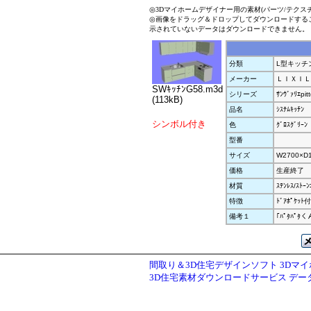
◎3Dマイホームデザイナー用の素材(パーツ/テクス
◎画像をドラッグ＆ドロップしてダウンロードする
示されていないデータはダウンロードできません。
分類
L型キッチ
メーカー
ＬＩＸＩＬ
SWｷｯﾁﾝG58.m3d
シリーズ
ｻﾝｳﾞｧﾘｴpit
(113kB)
品名
ｼｽﾃﾑｷｯﾁﾝ
シンボル付き
色
ｸﾞﾛｽｸﾞﾘｰﾝ
型番
サイズ
W2700×D
価格
生産終了
材質
ｽﾃﾝﾚｽ/ｽﾄｰﾝ
特徴
ﾄﾞｱﾎﾟｹｯ
備考１
｢ﾊﾟﾀﾊﾟ
間取り＆3D住宅デザインソフト 3Dマ
3D住宅素材ダウンロードサービス デ