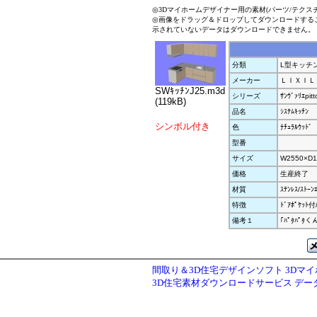
◎3Dマイホームデザイナー用の素材(パーツ/テクス
◎画像をドラッグ＆ドロップしてダウンロードする
示されていないデータはダウンロードできません。
分類
L型キッチ
メーカー
ＬＩＸＩＬ
SWｷｯﾁﾝJ25.m3d
シリーズ
ｻﾝｳﾞｧﾘｴpitt
(119kB)
品名
ｼｽﾃﾑｷｯﾁﾝ
シンボル付き
色
ﾅﾁｭﾗﾙｳｯﾄﾞ
型番
サイズ
W2550×D1
価格
生産終了
材質
ｽﾃﾝﾚｽ/ｽﾄｰﾝ
特徴
ﾄﾞｱﾎﾟｹｯ
備考１
｢ﾊﾟﾀﾊﾟﾀ
間取り＆3D住宅デザインソフト 3Dマ
3D住宅素材ダウンロードサービス デ