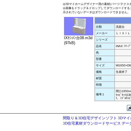
◎3Dマイホームデザイナー用の素材(パーツ/テクス
◎画像をドラッグ＆ドロップしてダウンロードする
示されていないデータはダウンロードできません。
分類
洗面台
メーカー
ＬＩＸＩＬ
IXｾﾝﾒﾝ台08.m3d
シリーズ
(97kB)
品名
INAX ﾌﾘｰﾌﾟ
色
型番
サイズ
W1650×D6
価格
生産終了
材質
特徴
間口1650mm
備考１
ｷｬﾋﾞﾈｯﾄ(C
ﾄ，ﾐﾄﾞﾙｷｬﾋ
間取り＆3D住宅デザインソフト 3Dマ
3D住宅素材ダウンロードサービス デ