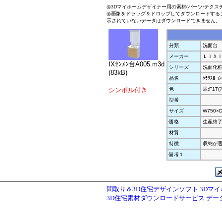
◎3Dマイホームデザイナー用の素材(パーツ/テクス
◎画像をドラッグ＆ドロップしてダウンロードする
示されていないデータはダウンロードできません。
分類
洗面台
メーカー
ＬＩＸ
IXｾﾝﾒﾝ台A005.m3d
シリーズ
洗面化
(83kB)
品名
ｸﾗﾘｽⅡ 
シンボル付き
色
扉:F1T(ﾌ
型番
サイズ
W750×D
価格
生産終
材質
特徴
収納が選
備考１
間取り＆3D住宅デザインソフト 3Dマ
3D住宅素材ダウンロードサービス デ