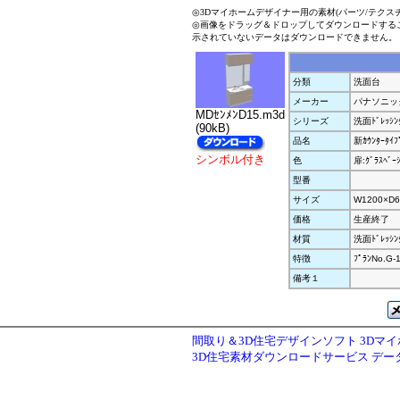
◎3Dマイホームデザイナー用の素材(パーツ/テクス
◎画像をドラッグ＆ドロップしてダウンロードする
示されていないデータはダウンロードできません。
分類
洗面台
メーカー
パナソニッ
MDｾﾝﾒﾝD15.m3d
シリーズ
洗面ﾄﾞﾚｯｼﾝｸ
(90kB)
品名
新ｶｳﾝﾀｰﾀｲ
シンボル付き
色
扉:ｸﾞﾗｽﾍﾞｰ
型番
サイズ
W1200×D6
価格
生産終了
材質
洗面ﾄﾞﾚｯｼﾝｸ
特徴
ﾌﾟﾗﾝNo.G
備考１
間取り＆3D住宅デザインソフト 3Dマ
3D住宅素材ダウンロードサービス デ