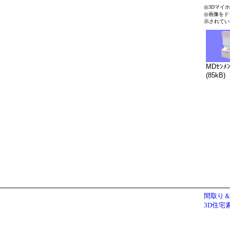
◎3Dマイ
◎画像をド
示されてい
MDｾﾝﾒ
(85kB)
間取り＆
3D住宅