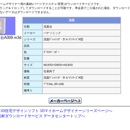
ホームデザイナー用の素材(パーツ/テクスチャ/背景)ダウンロードサービスです。
ラッグ＆ドロップしてダウンロードすることが可能です。準会員でご入場された場合、ダウンロー
ないデータはダウンロードできません。
洗面
分類
洗面台
メーカー
パナソニック
ﾝ台A009.m3d
シリーズ
洗面ﾄﾞﾚｯｼﾝｸﾞ･きらりｼﾘｰｽﾞR型
品名
色
ｸﾞﾗｽﾗﾍﾞﾝﾀﾞｰ
型番
サイズ
W1650×D600×H2400
価格
生産終了
材質
洗面ﾄﾞﾚｯｼﾝｸﾞ･きらりｼﾘｰｽﾞR型
特徴
ﾌﾟﾗﾝNo.JR-16B
備考１
3D住宅デザインソフト 3Dマイホームデザイナーシリーズページへ
素材ダウンロードサービス データセンタートップへ