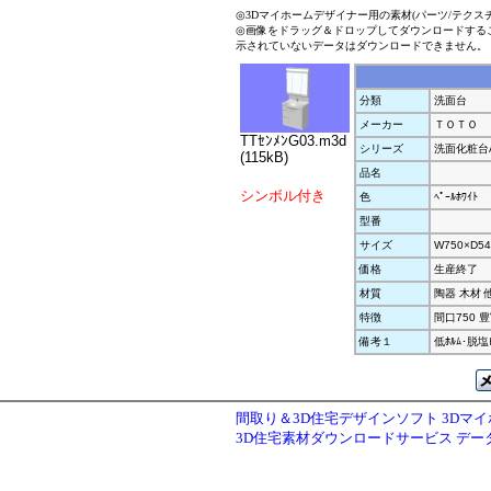
◎3Dマイホームデザイナー用の素材(パーツ/テクス
◎画像をドラッグ＆ドロップしてダウンロードする
示されていないデータはダウンロードできません。
分類
洗面台
メーカー
ＴＯＴＯ
TTｾﾝﾒﾝG03.m3d
シリーズ
洗面化粧台A
(115kB)
品名
シンボル付き
色
ﾍﾟｰﾙﾎﾜｲﾄ
型番
サイズ
W750×D54
価格
生産終了
材質
陶器 木材 
特徴
間口750 豊
備考１
低ﾎﾙﾑ･脱塩ﾋ
間取り＆3D住宅デザインソフト 3Dマ
3D住宅素材ダウンロードサービス デ