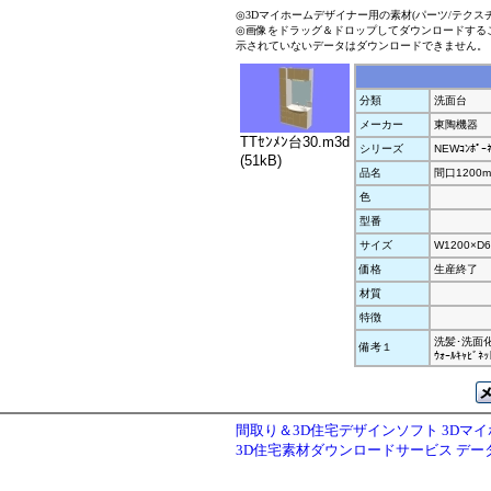
◎3Dマイホームデザイナー用の素材(パーツ/テクス
◎画像をドラッグ＆ドロップしてダウンロードする
示されていないデータはダウンロードできません。
分類
洗面台
メーカー
東陶機器
TTｾﾝﾒﾝ台30.m3d
シリーズ
NEWｺﾝﾎﾟｰﾈ
(51kB)
品名
間口1200
色
型番
サイズ
W1200×D6
価格
生産終了
材質
特徴
洗髪･洗面化粧台
備考１
ｳｫｰﾙｷｬﾋﾞﾈｯ
間取り＆3D住宅デザインソフト 3Dマ
3D住宅素材ダウンロードサービス デ