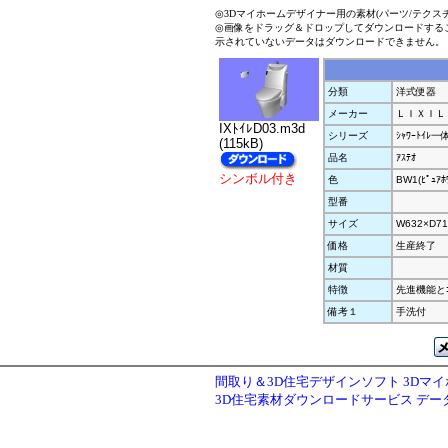
◎3Dマイホームデザイナー用の素材(パーツ/テクス
◎画像をドラッグ＆ドロップしてダウンロードする
示されていないデータはダウンロードできません。
分類
洋式便器
メーカー
ＬＩＸＩＬ
IXﾄｲﾚD03.m3d
シリーズ
ｼｬﾜｰﾄｲﾚ
(115kB)
品名
ｱｽﾃｵ
シンボル付き
色
BW1(ﾋﾟｭｱﾎ
型番
サイズ
W632×D71
価格
生産終了
材質
特徴
先進機能とｺﾝﾊ
備考１
手洗付
間取り＆3D住宅デザインソフト 3Dマ
3D住宅素材ダウンロードサービス デ