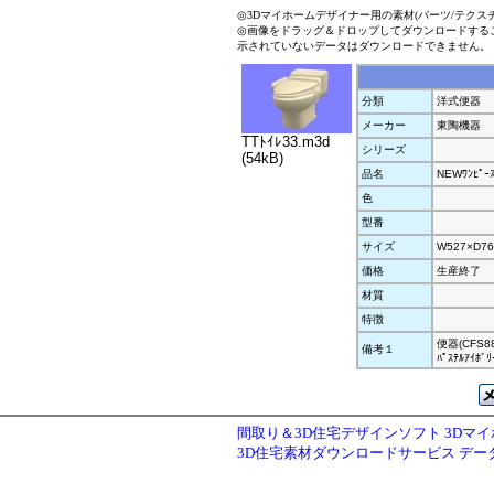
◎3Dマイホームデザイナー用の素材(パーツ/テクス
◎画像をドラッグ＆ドロップしてダウンロードする
示されていないデータはダウンロードできません。
分類
洋式便器
メーカー
東陶機器
TTﾄｲﾚ33.m3d
シリーズ
(54kB)
品名
NEWﾜﾝﾋﾟ
色
型番
サイズ
W527×D76
価格
生産終了
材質
特徴
便器(CFS88
備考１
ﾊﾟｽﾃﾙｱｲﾎﾞﾘ
間取り＆3D住宅デザインソフト 3Dマ
3D住宅素材ダウンロードサービス デ