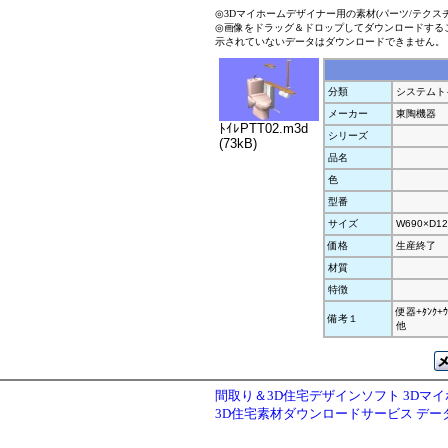
◎3Dマイホームデザイナー用の素材(パーツ/テクス
◎画像をドラッグ＆ドロップしてダウンロードする
示されていないデータはダウンロードできません。
分類
システムト
メーカー
東陶機器
ﾄｲﾚPTT02.m3d
シリーズ
(73kB)
品名
色
型番
サイズ
W690×D12
価格
生産終了
材質
特徴
便器+ﾀﾝｸ+ｳ
備考１
他
間取り＆3D住宅デザインソフト 3Dマ
3D住宅素材ダウンロードサービス デ