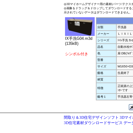
◎3Dマイホームデザイナー用の素材(パーツ/テクス
◎画像をドラッグ＆ドロップしてダウンロードする
示されていないデータはダウンロードできません。
分類
手洗器
メーカー
ＬＩＸＩＬ
IX手洗G04.m3d
シリーズ
ﾄｲﾚ手洗 ｾﾚﾋ
(135kB)
品名
自動水栓ﾀｲﾌ
シンボル付き
色
扉:DB(ﾌｫｸﾞﾌ
型番
サイズ
W1650×D3
価格
生産終了
材質
正統派の上
特徴
ﾝﾀｰです
備考１
手洗器左寄
間取り＆3D住宅デザインソフト 3Dマ
3D住宅素材ダウンロードサービス デ