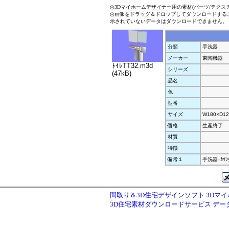
◎3Dマイホームデザイナー用の素材(パーツ/テクス
◎画像をドラッグ＆ドロップしてダウンロードする
示されていないデータはダウンロードできません。
分類
手洗器
メーカー
東陶機器
ﾄｲﾚTT32.m3d
シリーズ
(47kB)
品名
色
型番
サイズ
W180×D12
価格
生産終了
材質
特徴
備考１
手洗器･ｶｳﾝ
間取り＆3D住宅デザインソフト 3Dマ
3D住宅素材ダウンロードサービス デ