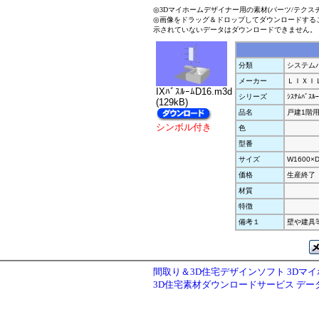
◎3Dマイホームデザイナー用の素材(パーツ/テクス
◎画像をドラッグ＆ドロップしてダウンロードする
示されていないデータはダウンロードできません。
分類
システムバ
メーカー
ＬＩＸＩ
IXﾊﾞｽﾙｰﾑD16.m3d
シリーズ
ｼｽﾃﾑﾊﾞｽ
(129kB)
品名
戸建1階用1
シンボル付き
色
型番
サイズ
W1600×D
価格
生産終了
材質
特徴
備考１
壁や建具
間取り＆3D住宅デザインソフト 3Dマ
3D住宅素材ダウンロードサービス デ