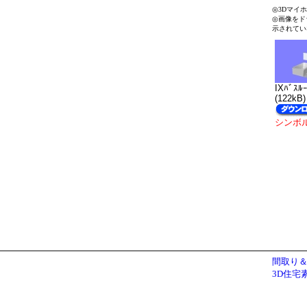
◎3Dマイ
◎画像をド
示されてい
IXﾊﾞｽﾙ
(122kB)
シンボ
間取り＆
3D住宅