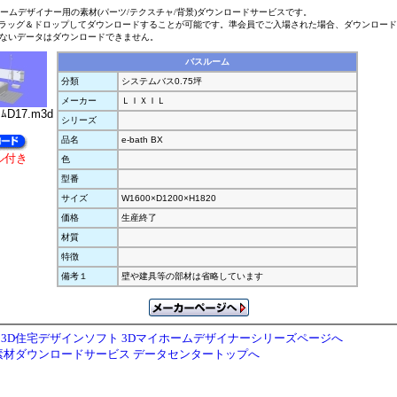
ホームデザイナー用の素材(パーツ/テクスチャ/背景)ダウンロードサービスです。
ラッグ＆ドロップしてダウンロードすることが可能です。準会員でご入場された場合、ダウンロー
ないデータはダウンロードできません。
バスルーム
分類
システムバス0.75坪
メーカー
ＬＩＸＩＬ
ｰﾑD17.m3d
シリーズ
品名
e-bath BX
ル付き
色
型番
サイズ
W1600×D1200×H1820
価格
生産終了
材質
特徴
備考１
壁や建具等の部材は省略しています
3D住宅デザインソフト 3Dマイホームデザイナーシリーズページへ
素材ダウンロードサービス データセンタートップへ