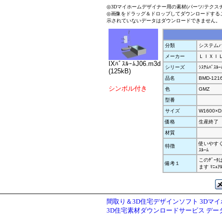
◎3Dマイホームデザイナー用の素材(パーツ/テクス
◎画像をドラッグ＆ドロップしてダウンロードする
示されていないデータはダウンロードできません。
分類
システムバ
メーカー
ＬＩＸＩ
IXﾊﾞｽﾙｰﾑJ06.m3d
シリーズ
ｼｽﾃﾑﾊﾞｽ
(125kB)
品名
BMD-121
シンボル付き
色
GMZ
型番
サイズ
W1600×D
価格
生産終了
材質
使いやすく
特徴
ｽﾙｰﾑ
このﾃﾞｰ
備考１
ます ﾏﾆ
間取り＆3D住宅デザインソフト 3Dマ
3D住宅素材ダウンロードサービス デ