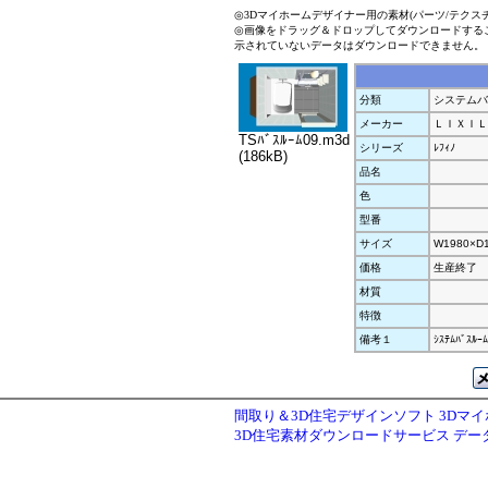
◎3Dマイホームデザイナー用の素材(パーツ/テクス
◎画像をドラッグ＆ドロップしてダウンロードする
示されていないデータはダウンロードできません。
分類
システムバス
メーカー
ＬＩＸＩＬ
TSﾊﾞｽﾙｰﾑ09.m3d
シリーズ
ﾚﾌｨﾉ
(186kB)
品名
色
型番
サイズ
W1980×D
価格
生産終了
材質
特徴
備考１
ｼｽﾃﾑﾊﾞｽﾙｰﾑ
間取り＆3D住宅デザインソフト 3Dマ
3D住宅素材ダウンロードサービス デ