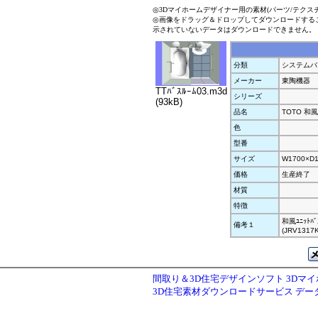
◎3Dマイホームデザイナー用の素材(パーツ/テクス
◎画像をドラッグ＆ドロップしてダウンロードする
示されていないデータはダウンロードできません。
分類
システムバス
メーカー
東陶機器
TTﾊﾞｽﾙｰﾑ03.m3d
シリーズ
(93kB)
品名
TOTO 和風ﾕ
色
型番
サイズ
W1700×D1
価格
生産終了
材質
特徴
和風ﾕﾆｯﾄﾊ
備考１
(JRV1317
間取り＆3D住宅デザインソフト 3Dマ
3D住宅素材ダウンロードサービス デ