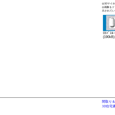
◎3Dマイ
◎画像をド
示されてい
IXﾊﾞｽﾙ
(190kB)
間取り＆
3D住宅