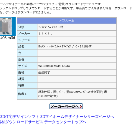
ホームデザイナー用の素材(パーツ/テクスチャ/背景)ダウンロードサービスです。
ラッグ＆ドロップしてダウンロードすることが可能です。準会員でご入場された場合、ダウンロー
ないデータはダウンロードできません。
バスルーム
分類
システムバス1.0坪
メーカー
ＬＩＸＩＬ
ｰﾑ06.m3d
シリーズ
品名
INAX ﾕﾆｯﾄﾊﾞｽﾙｰﾑ ｱｿｰﾃｨｱ ﾋﾞｴﾝﾄ 1418ｻｲｽﾞ
色
型番
サイズ
W1880×D1503×H2034
価格
生産終了
材質
特徴
標準仕様，握りﾊﾞｰ，壁(400mmｽｰﾊﾟｰｴﾘｯﾄ全面貼) 床
備考１
(100mm角ﾀｲﾙ)
3D住宅デザインソフト 3Dマイホームデザイナーシリーズページへ
素材ダウンロードサービス データセンタートップへ