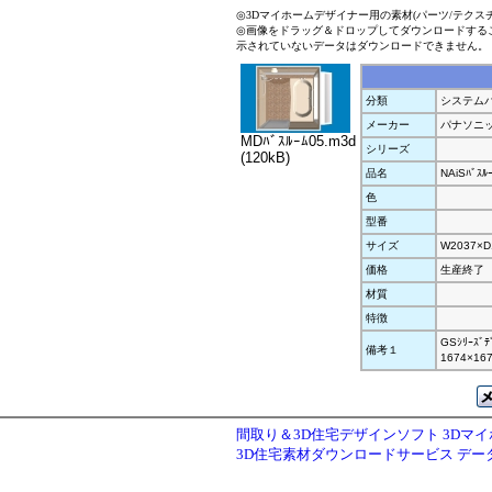
◎3Dマイホームデザイナー用の素材(パーツ/テクス
◎画像をドラッグ＆ドロップしてダウンロードする
示されていないデータはダウンロードできません。
分類
システムバ
メーカー
パナソニ
MDﾊﾞｽﾙｰﾑ05.m3d
シリーズ
(120kB)
品名
NAiSﾊﾞｽﾙ
色
型番
サイズ
W2037×D
価格
生産終了
材質
特徴
GSｼﾘｰｽﾞ
備考１
1674×16
間取り＆3D住宅デザインソフト 3Dマ
3D住宅素材ダウンロードサービス デ