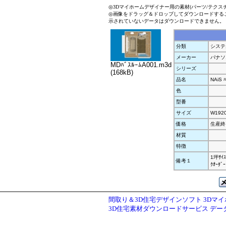
◎3Dマイホームデザイナー用の素材(パーツ/テクス
◎画像をドラッグ＆ドロップしてダウンロードする
示されていないデータはダウンロードできません。
分類
システ
メーカー
パナソ
MDﾊﾞｽﾙｰﾑA001.m3d
シリーズ
(168kB)
品名
NAiS ﾊ
色
型番
サイズ
W192
価格
生産終
材質
特徴
1坪ｻｲｽ
備考１
ｸｵｰﾀ
間取り＆3D住宅デザインソフト 3Dマ
3D住宅素材ダウンロードサービス デ